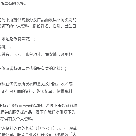
时所享有的选择。
们向阁下所提供的服务及产品而收集不同类别的
a)阁下的个人资料（例如姓名、性别、出生日
件地址及传真号码）；
资料）；
卡人姓名、卡号、账单地址、保安编号及到期
及与旅游者特殊需要或偏好有关的资料）；
比赛及宣传优惠所发表的意见及回复；及／或
（例如行为方面的资料、购买记录、位置资料、
对于特定服务而言是必需的。若阁下未能就各项
供相关的服务或产品。阁下向我们提供阁下的
们提供有关个人资料。
阁下个人资料的目的包括（但不限于）以下一项或
、控股公司、联营企业及相联公司（统称为
「太