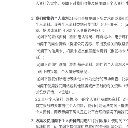
人资料的实务，及阁下对我们收集及使用阁下个人资料
我们收集的个人资料
2.1.我们会根据阁下所要求的或我
个人资料。该等个人资料类别可能包括（但不限于）：(
期、护照或其他可识别个人身份的号码）；
(b)阁下的联络资料（例如电话号码、邮寄地址、电子邮
(c)阁下的商业资料（例如公司名称、职衔及相关的联络
(d)阁下的信用卡、扣数卡或其他签账卡资料（例如持
日）；
(e)阁下的旅行详情（例如航班资料、旅伴的个人资料
(f)阁下的兴趣、个人偏好或意见；
(g)阁下就我们所进行或由他人代为进行的市场调查、
(h)阁下使用我们网站或其他服务或产品时的有关资料
浏览器详情、IP位址）。
2.2.某些个人资料（例如阁下的个人资料及联络资料）
特定服务的要求提供个人资料，我们可能无法向阁下提
个人资料，即表示阁下确认是在公平合理的情况下向我
收集及使用阁下个人资料的用途
3.1.我们收集并使用
多项用途：(a)向阁下提供我们或我们的任何附属公司