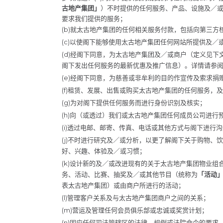
古地产集团」
）不时提供的任何服务、产品、设施及／
要求我们提供的服务；
(b)就太古地产集团的任何相关服务付款，包括向第三方
(c)以使阁下能够使用太古地产集团任何网站所提供及
(d)经阁下同意，为太古地产集团及／或商户（定义见
阁下发出任何服务的最新优惠及推广信息）。详情请参阅下
(e)经阁下同意，为慈善或非牟利的目的作宣传及索求捐
(f)租赁、发展、出售或购买太古地产集团的任何服务，
(g)为对阁下提供任何服务而进行身份识别及核实；
(h)向（或透过）我们或太古地产集团任何成员公司进行
(i)透过电邮、邮寄、传真、电话或其他方式与阁下进行
(j)不时进行研究及／或分析，以更了解阁下关于购物、
好、兴趣、体验及／或习惯；
(k)设计新的及／或改进现有的关于太古地产集团物业组
务、活动、比赛、抽奖及／或其他节目（统称为
「活动
表太古地产集团）或由商户所进行的活动；
(l)管理客户关系及与太古地产集团商户之间的关系；
(m)营运及管理任何会员俱乐部或忠诚或奖赏计划；
(n)因应任何司法管辖区的法律、规例或法院命令的要