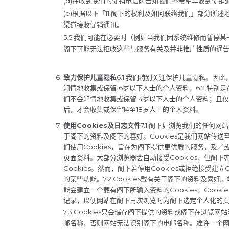
(d)在收到我们的促销电话时告知我们不希望再收到促销
(e)根据以下「11.阁下的权利及如何联络我们」部分所
渠道接收促销通讯。
5.5.我们可能在必要时（例如当我们因系统维修而暂停
阁下可能无法拒收这些与服务有关及并非推广性质的通
致力保护儿童隐私
6.1.我们特别关注保护儿童隐私。因
知情地收集或保留16岁以下人士的个人资料。6.2.特
们不会知情地收集或保留14岁以下人士的个人资料；且
后，才会收集或保留14至18岁人士的个人资料。
使用
Cookies
及日志文件
7.1.阁下如浏览我们的任何网
于阁下的资料及阁下的喜好。Cookies是我们网站传
们使用Cookies，旨在为阁下提供更优质的服务，及
页面资料。大部分浏览器会自动接受Cookies，但阁
Cookies。然而，阁下若停用Cookies或拒绝接受建
的某些功能。7.2.Cookies载有关于阁下的资料及
能会建立一个载有阁下所输入资料的Cookies。Cook
记录，以便网站在阁下再次浏览时为阁下选定个人化的
7.3.Cookies只会储存阁下提供的资料或阁下在浏
邮名称，否则网站无法识别阁下的电邮名称。准许一个网站