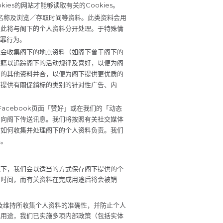
es的网站才能够读取有关的Cookies。
网域名称及浏览／存取时间等资料。此类资料会用
因此将与阁下的个人资料分开处理。于特殊情
犯罪行为。
将可能会收集阁下的地点资料（如阁下曾于阁下的
，藉以追踪阁下的活动规律及喜好，以便为阁
方的其他资料并合，以便为阁下提供更优质的
下提供有關促銷标的类别的针对性广告、内
Facebook页面「赞好」或在我们的「动态
台向阁下传送讯息。我们将按照有关社交媒体
商如何收集并处理阁下的个人资料负责。我们
任。
况下，我们会以适当的方式保存阁下提供的个
的时间，而有关资料在完成用途后将会被销
用及维持所收集个人资料的准确性，并防止个人
他用途，我们已实施多项内部政策（包括实体