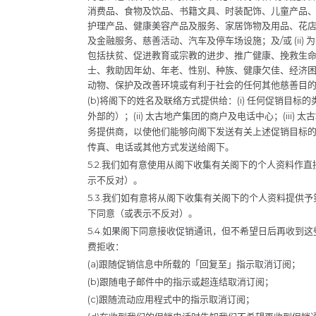
消费品、食物及饮品、书籍文具、时装配饰、儿童产品
护理产品、健康美容产品及服务、家居饰物及用品、花
及金融服务、慈善活动、汽车及停车场设施；及/或 (ii
包括扶贫、促进教育或宗教的进步、推广健康、挽救生
士、救助因年幼、年老、性别、种族、健康欠佳、经济
动物、保护及改善环境或有利于社会的任何其他慈善目
(b)将阁下的姓名及联络方式提供给：(i) 任何促销目
外部的）；(ii) 太古地产集团的商户及电话中心；(iii) 太
务提供商，以使他们能够向阁下发送有关上述促销目标
传真、电话或其他方式发送给阁下。
5.2.我们如有意使用从阁下收集有关阁下的个人资料作
示不反对）。
5.3.我们如有意将从阁下收集有关阁下的个人资料提供
下同意（或表示不反对）。
5.4.如果阁下同意接收促销通讯，但不希望日后再收到
费拒收：
(a)跟随促销信息中所载的「回复至」指示取消订阅；
(b)跟随电子邮件中的指示或超连结取消订阅；
(c)跟随流动应用程式中的指示取消订阅；