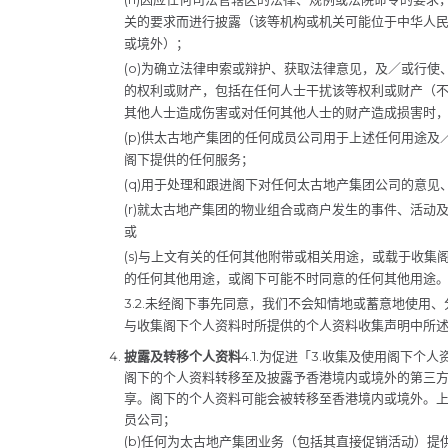
关的要求而进行披露（该等机构或机关可能位于中华人
或境外）；
(o)为确立法律申索或辩护、获取法律意见，及／或行
的权利或财产，包括在任何人士干扰该等权利或财产（
其他人士造成伤害或对任何其他人士的财产造成损害时
(p)供太古地产集团的任何成员公司用于上述任何用途
阁下提供的任何服务；
(q)用于处理和跟进阁下对任何太古地产集团公司的意
(r)就太古地产集团的物业组合或商户发生的事件、活动
或
(s)与上文有关的任何其他附带或相关用途，或载于收集
的任何其他用途，或阁下可能不时同意的任何其他用途
3.2.未经阁下事先同意，我们不会知情地或蓄意地使用
与收集阁下个人资料时所提供的个人资料收集声明中所
披露及转移个人资料
4.1.为促进「3.收集及使用阁下
阁下的个人资料转移至及披露予香港境内或境外的第三
享。阁下的个人资料可能会被转移至香港境内或境外。上
员公司；
(b)任何为太古地产集团业务（包括其直接促销活动）