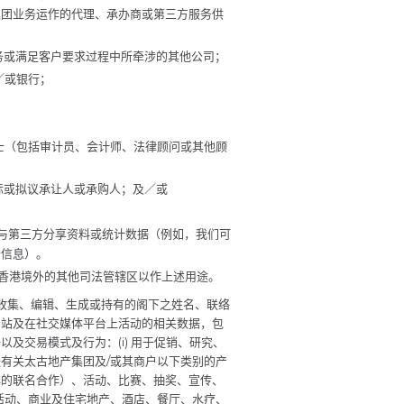
集团业务运作的代理、承办商或第三方服务供
服务或满足客户要求过程中所牵涉的其他公司；
／或银行；
；
人士（包括审计员、会计师、法律顾问或其他顾
际或拟议承让人或承购人；及／或
式与第三方分享资料或统计数据（例如，我们可
合信息）。
至香港境外的其他司法管辖区以作上述用途。
不时收集、编辑、生成或持有的阁下之姓名、联络
网站及在社交媒体平台上活动的相关数据，包
及交易模式及行为：(i) 用于促销、研究、
有关太古地产集团及/或其商户以下类别的产
牌的联名合作）、活动、比赛、抽奖、宣传、
活动、商业及住宅地产、酒店、餐厅、水疗、