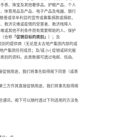
、手表、珠宝及其他奢侈品、护眼产品、个人
店、体育用品及产品、电子产品及电器、银行
) 为慈善或非牟利目的宣传或募集捐款或捐助，
命、救济灾难或疫情的受害者、救济残障人
困难或其他不利条件而有需要帮助的人、保护
的（合称
「促销目标的类别」
）；及
标的类别的提供商（无论是太古地产集团内部的或
古地产集团任何成员；及/或 (iv) 促销或研究服
的类别的资料。此类数据可透过电邮、信函、
直接促销用途，我们将事先取得阁下同意（或表
予第三方作其直接促销用途，我们将事先取得阁
这些通讯，阁下可以随时透过下列适用的方法免