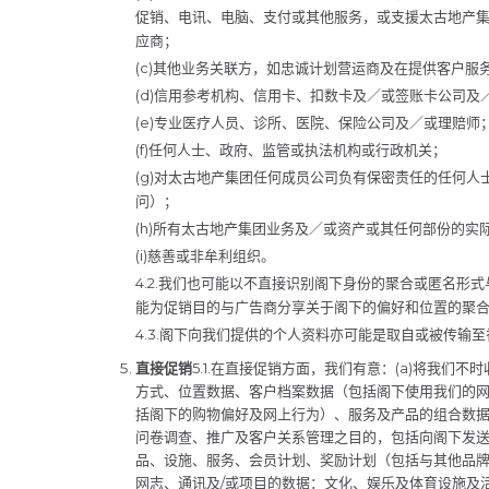
促销、电讯、电脑、支付或其他服务，或支援太古地产
应商；
(c)其他业务关联方，如忠诚计划营运商及在提供客户
(d)信用参考机构、信用卡、扣数卡及／或签账卡公司及
(e)专业医疗人员、诊所、医院、保险公司及／或理赔师
(f)任何人士、政府、监管或执法机构或行政机关；
(g)对太古地产集团任何成员公司负有保密责任的任何
问）；
(h)所有太古地产集团业务及／或资产或其任何部份的实
(i)慈善或非牟利组织。
4.2.我们也可能以不直接识别阁下身份的聚合或匿名形
能为促销目的与广告商分享关于阁下的偏好和位置的聚
4.3.阁下向我们提供的个人资料亦可能是取自或被传输
直接促销
5.1.在直接促销方面，我们有意：(a)将我们
方式、位置数据、客户档案数据（包括阁下使用我们的
括阁下的购物偏好及网上行为）、服务及产品的组合数据以
问卷调查、推广及客户关系管理之目的，包括向阁下发送
品、设施、服务、会员计划、奖励计划（包括与其他品
网志、通讯及/或项目的数据：文化、娱乐及体育设施及