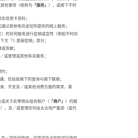
或其他事项（统称为
「服务」
），或阁下不时
核实信用卡资料；
／或通过其他电讯途径所提供的网上服务；
下文）的任何服务进行促销或宣传（例如不时向
文「5. 直接促销」部分；
赠或贡献；
及／或管理或其他有关服务；
预约；
沟通，包括就阁下的查询与阁下联络；
饮食、开支及／或其他消费方面的需求、喜
合或关于此等物业组合租户（
「商户」
）的服
」
），及／或管理任何由太古地产集团（或代
求，及／或任何政府、监管或执法机构或行政机