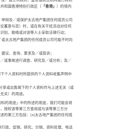
民共和国香港特别行政区（
「香港」
）的境内
使、申辩及／或保护太古地产集团任何成员公司
不论蓄意与否）时，或在有关干扰活动对任何
，识别、联络或对该等人士采取法律行动；
及／或太古地产集团的任何成员公司可能不时向
见、建议、查询、要求及／或投诉；
及／或事故进行调查、研究及／或分析；及／
阁下个人资料时所提供的个人资料收集声明中
。
、分享或出售阁下的个人资料作与上述无关（或
述无关）的用途。
个人资料的用途」中的所述的用途，我们可能会将
方、授权该等第三方查阅或与该等第三方分
述的第三方包括：(a)太古地产集团的任何成
提供行政、促销、研究、分销、资料处理、电话