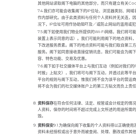
其他网站读取阁下电脑的其他部分，而只有建立有关Cooki
7.4.我们亦可能会收集阁下的IP位址、浏览器类别、
作内部研究。由于此类资料与任何个人资料并无关连，
况下，IP位址可用作协助阻吓及／或防止网站的滥用或
7.5.阁下如使用我们物业所提供的Wi-Fi网络，我们
装置上表示同意的话）。我们可能利用阁下的地点资料
下改进服务质素。阁下的地点资料可能与我们取自第三
服务。阁下如同意接收直接促销讯息，我们可能会为阁
容、特色功能、交易及优惠。
7.6.阁下如于社交媒体平台上与我们互动（例如对我们的
时报」上贴文），我们将可与阁下互动，并透过此等平
平台的规则与阁下互动，惟我们将不会为该平台的营运
将不会为我们的社交媒体账户上的第三方贴文而负上责
资料保存
在符合任何法律、法定、规管或会计规定的情
人资料，保存的时间将不超过完成上文所述的用途所需
毁。
资料保安
9.1.为确保向阁下收集的个人资料得以正确使
资料未经授权或出于意外而被查阅、处理、删改或作其