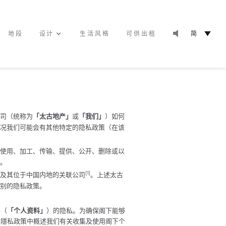
地段
设计
生活风格
可供出租
简
EN
繁
司（统称为
「太古地产」
或
「我们」
）如何
况我们可能会有其他特定的隐私政策（在该
使用、加工、传输、提供、公开、删除或以
。
[1]
及其位于中国内地的关联公司
。上述太古
别的隐私政策。
料（
「个人资料」
）的隐私。为确保阁下能够
本隱私政策中概述我们有关收集及使用阁下个