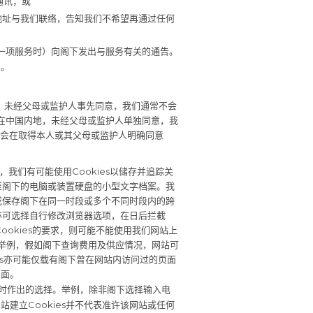
通讯；或
述地址与我们联络，告知我们不希望再通过任何
某一项服务时）向阁下发出与服务有关的通告。
告。
此，未经父母或监护人事先同意，我们通常不会
别是在中国内地，未经父母或监护人单独同意，我
仅会在取得本人或其父母或监护人明确同意
站，我们有可能使用Cookies以储存并追踪关
送至阁下的电脑或装置硬盘的小型文字档案。我
／或保存阁下在同一时段或多个不同时段内的跨
下亦可选择自行修改浏览器选项，在日后拦截
立Cookies的要求，则可能不能使用我们网站上
喜好。举例，假如阁下查询费用及供应情况，网站可
ies亦可能仅载有阁下曾在网站内访问过的页面
页面。
览网站时作出的选择。举例，除非阁下选择输入电
建立Cookies并不代表准许该网站或任何